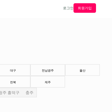
로그인
회원가입
대구
전남광주
울산
전북
제주
청주 흥덕구
충주