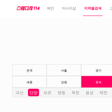
메인
마사지샵
지역별검색
전국
서울
경기
세종
강원
충북
괴산
단양
보은
영동
옥천
음성
제천