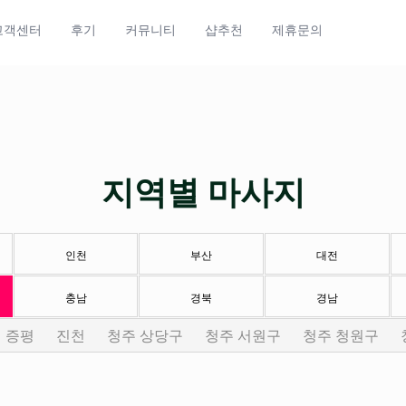
고객센터
후기
커뮤니티
샵추천
제휴문의
지역별 마사지
인천
부산
대전
충남
경북
경남
증평
진천
청주 상당구
청주 서원구
청주 청원구