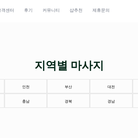
고객센터
후기
커뮤니티
샵추천
제휴문의
지역별 마사지
인천
부산
대전
충남
경북
경남