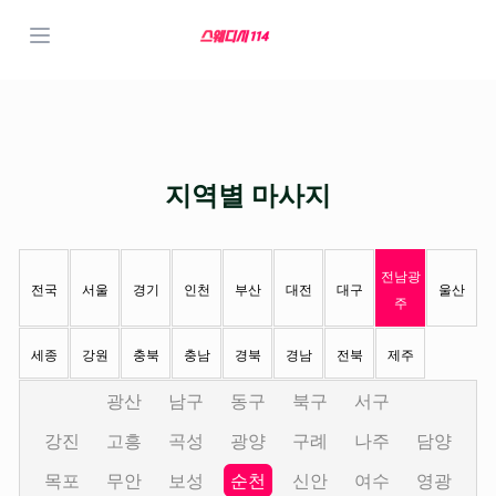
지역별 마사지
전남광
전국
서울
경기
인천
부산
대전
대구
울산
주
세종
강원
충북
충남
경북
경남
전북
제주
광산
남구
동구
북구
서구
강진
고흥
곡성
광양
구례
나주
담양
목포
무안
보성
순천
신안
여수
영광