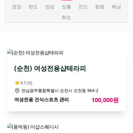
영암
완도
장성
장흥
진도
함평
해남
화순
(순천) 여성전용샵테라피
4.5
(0)
전남광주통합특별시 순천시 오천동 964-2
100,000원
여성전용 건식스포츠 관리