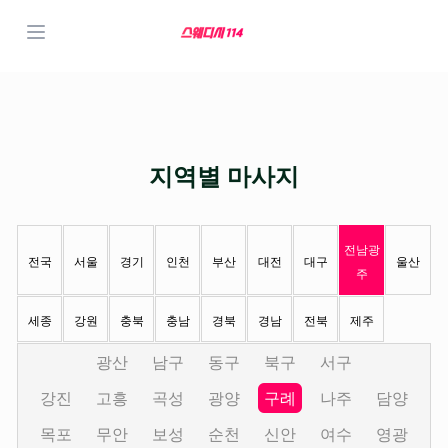
지역별 마사지
전남광
전국
서울
경기
인천
부산
대전
대구
울산
주
세종
강원
충북
충남
경북
경남
전북
제주
광산
남구
동구
북구
서구
강진
고흥
곡성
광양
구례
나주
담양
목포
무안
보성
순천
신안
여수
영광