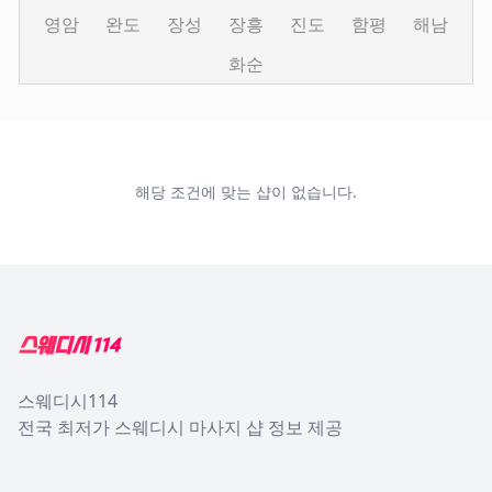
영암
완도
장성
장흥
진도
함평
해남
화순
해당 조건에 맞는 샵이 없습니다.
Footer
스웨디시114
전국 최저가 스웨디시 마사지 샵 정보 제공