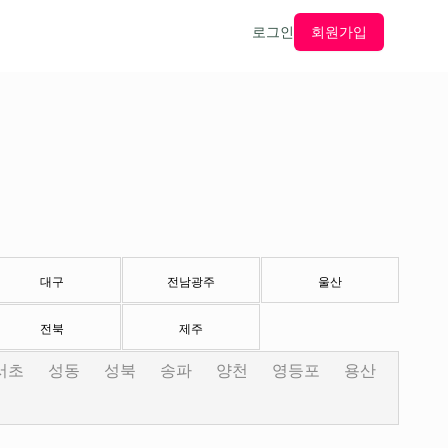
로그인
회원가입
대구
전남광주
울산
전북
제주
서초
성동
성북
송파
양천
영등포
용산