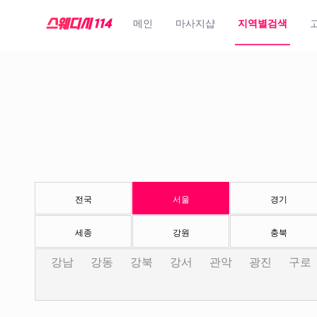
메인
마사지샵
지역별검색
전국
서울
경기
세종
강원
충북
강남
강동
강북
강서
관악
광진
구로