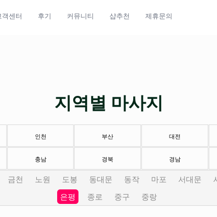
고객센터
후기
커뮤니티
샵추천
제휴문의
지역별 마사지
인천
부산
대전
충남
경북
경남
금천
노원
도봉
동대문
동작
마포
서대문
은평
종로
중구
중랑