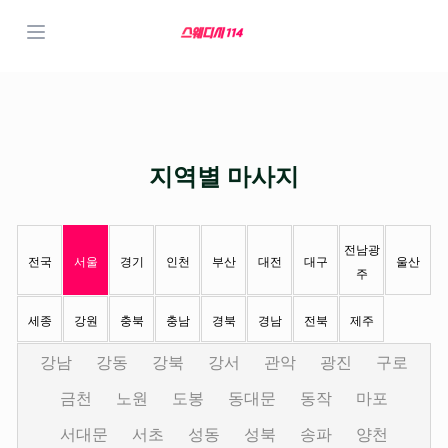
지역별 마사지
전남광
전국
서울
경기
인천
부산
대전
대구
울산
주
세종
강원
충북
충남
경북
경남
전북
제주
강남
강동
강북
강서
관악
광진
구로
금천
노원
도봉
동대문
동작
마포
서대문
서초
성동
성북
송파
양천