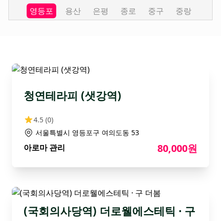
영등포
용산
은평
종로
중구
중랑
청연테라피 (샛강역)
4.5
(0)
서울특별시 영등포구 여의도동 53
80,000원
아로마 관리
(국회의사당역) 더로웰에스테틱 · 구