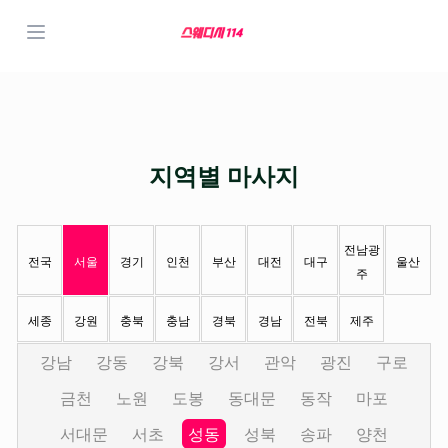
지역별 마사지
전남광
전국
서울
경기
인천
부산
대전
대구
울산
주
세종
강원
충북
충남
경북
경남
전북
제주
강남
강동
강북
강서
관악
광진
구로
금천
노원
도봉
동대문
동작
마포
서대문
서초
성동
성북
송파
양천