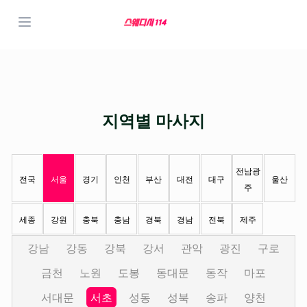
지역별 마사지
전남광
전국
서울
경기
인천
부산
대전
대구
울산
주
세종
강원
충북
충남
경북
경남
전북
제주
강남
강동
강북
강서
관악
광진
구로
금천
노원
도봉
동대문
동작
마포
서대문
서초
성동
성북
송파
양천