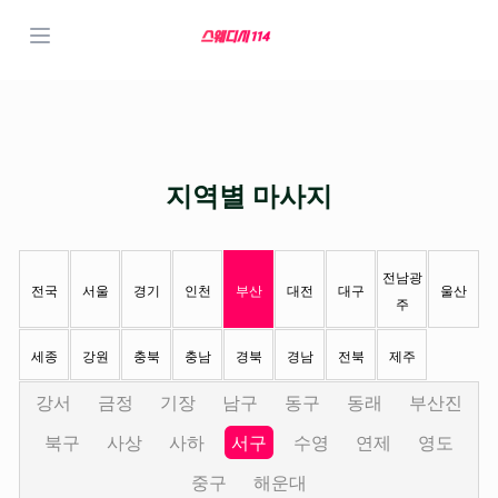
지역별 마사지
전남광
전국
서울
경기
인천
부산
대전
대구
울산
주
세종
강원
충북
충남
경북
경남
전북
제주
강서
금정
기장
남구
동구
동래
부산진
북구
사상
사하
서구
수영
연제
영도
중구
해운대