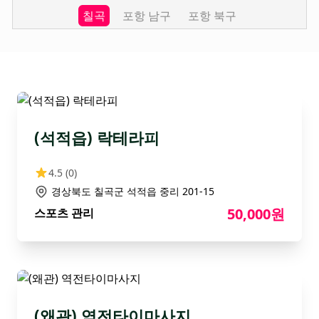
칠곡
포항 남구
포항 북구
(석적읍) 락테라피
4.5
(0)
경상북도 칠곡군 석적읍 중리 201-15
50,000원
스포츠 관리
(왜관) 역전타이마사지