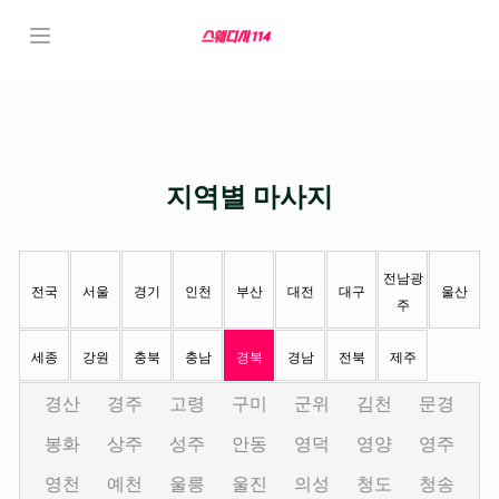
지역별 마사지
전남광
전국
서울
경기
인천
부산
대전
대구
울산
주
세종
강원
충북
충남
경북
경남
전북
제주
경산
경주
고령
구미
군위
김천
문경
봉화
상주
성주
안동
영덕
영양
영주
영천
예천
울릉
울진
의성
청도
청송