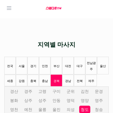
지역별 마사지
전남광
전국
서울
경기
인천
부산
대전
대구
울산
주
세종
강원
충북
충남
경북
경남
전북
제주
경산
경주
고령
구미
군위
김천
문경
봉화
상주
성주
안동
영덕
영양
영주
영천
예천
울릉
울진
의성
청도
청송