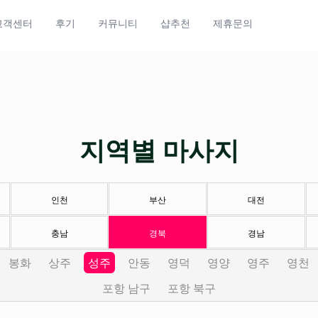
고객센터
후기
커뮤니티
샵추천
제휴문의
지역별 마사지
인천
부산
대전
충남
경북
경남
봉화
상주
성주
안동
영덕
영양
영주
영천
포항 남구
포항 북구