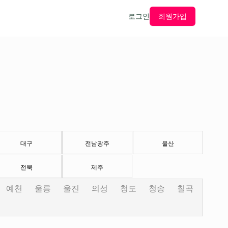
로그인
회원가입
대구
전남광주
울산
전북
제주
예천
울릉
울진
의성
청도
청송
칠곡