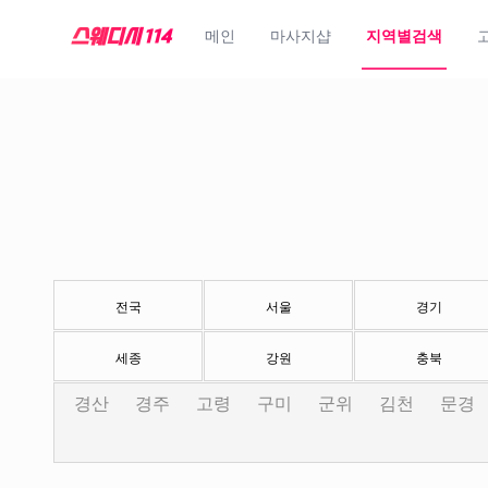
메인
마사지샵
지역별검색
전국
서울
경기
세종
강원
충북
경산
경주
고령
구미
군위
김천
문경