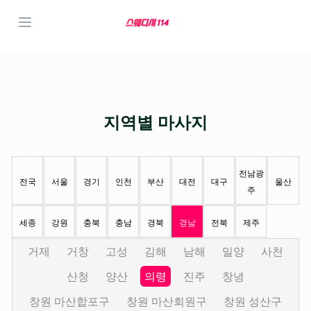
지역별 마사지
전남광
전국
서울
경기
인천
부산
대전
대구
울산
주
세종
강원
충북
충남
경북
경남
전북
제주
거제
거창
고성
김해
남해
밀양
사천
산청
양산
의령
진주
창녕
창원 마산합포구
창원 마산회원구
창원 성산구