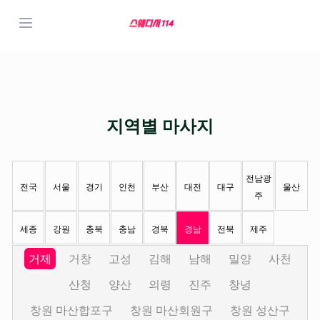
지역별 마사지
전남광
전국
서울
경기
인천
부산
대전
대구
울산
주
세종
강원
충북
충남
경북
경남
전북
제주
거제
거창
고성
김해
남해
밀양
사천
산청
양산
의령
진주
창녕
창원 마산합포구
창원 마산회원구
창원 성산구