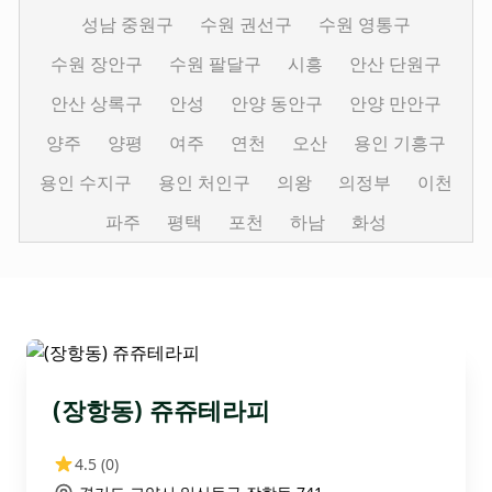
성남 중원구
수원 권선구
수원 영통구
수원 장안구
수원 팔달구
시흥
안산 단원구
안산 상록구
안성
안양 동안구
안양 만안구
양주
양평
여주
연천
오산
용인 기흥구
용인 수지구
용인 처인구
의왕
의정부
이천
파주
평택
포천
하남
화성
(장항동) 쥬쥬테라피
4.5
(0)