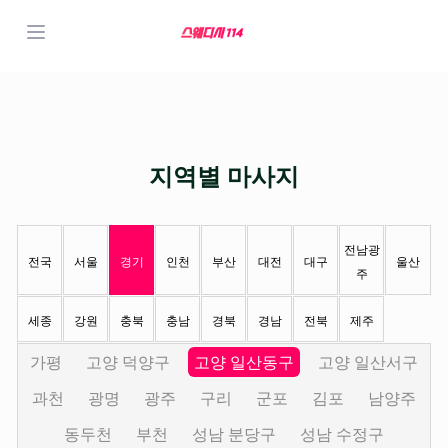
지역별 마사지
전남광
전국
서울
경기
인천
부산
대전
대구
울산
주
세종
강원
충북
충남
경북
경남
전북
제주
가평
고양 덕양구
고양 일산동구
고양 일산서구
과천
광명
광주
구리
군포
김포
남양주
동두천
부천
성남 분당구
성남 수정구