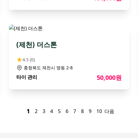
(제천) 더스톤
4.5
(0)
충청북도 제천시 명동 2-8
50,000원
타이 관리
1
2
3
4
5
6
7
8
9
10
다음