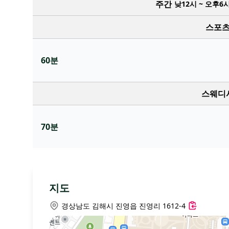
주간
낮12시 ~ 오후6
스포츠
60분
스웨디
70분
지도
경상남도 김해시 진영읍 진영리 1612-4