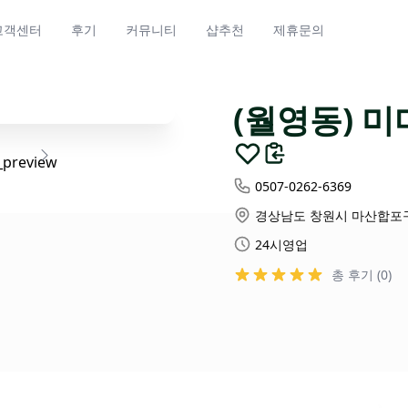
고객센터
후기
커뮤니티
샵추천
제휴문의
(월영동) 
0507-0262-6369
경상남도 창원시 마산합포구 
24시영업
총 후기 (0)