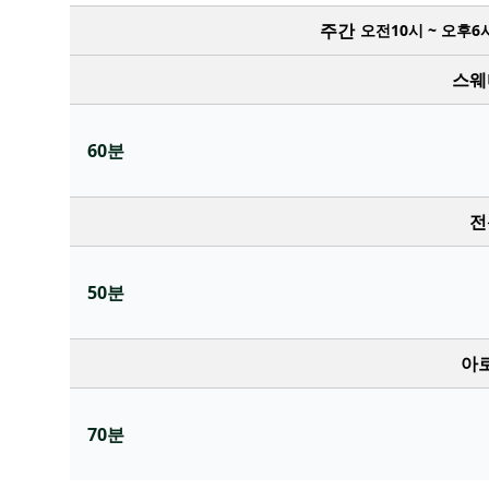
주간
오전10시 ~ 오후6
스웨
60분
전
50분
아
70분