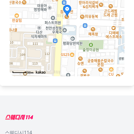
50m
Footer
스웨디시114