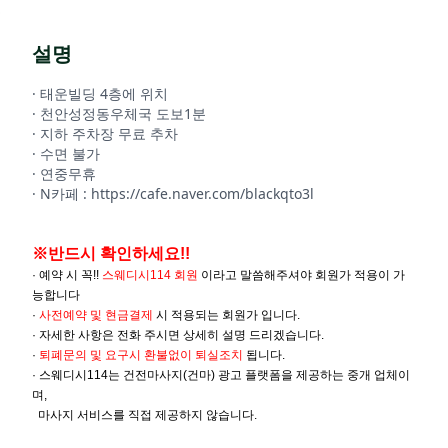
설명
· 태운빌딩 4층에 위치
· 천안성정동우체국 도보1분
· 지하 주차장 무료 추차
· 수면 불가
· 연중무휴
· N카페 : https://cafe.naver.com/blackqto3l
※반드시 확인하세요!!
· 예약 시 꼭!!
스웨디시114 회원
이라고 말씀해주셔야 회원가 적용이 가
능합니다
·
사전예약 및
현금결제
시 적용되는 회원가 입니다.
· 자세한 사항은 전화 주시면 상세히 설명 드리겠습니다.
·
퇴폐문의 및 요구시 환불없이 퇴실조치
됩니다.
· 스웨디시114는 건전마사지(건마) 광고 플랫폼을 제공하는 중개 업체이
며,
마사지 서비스를 직접 제공하지 않습니다.