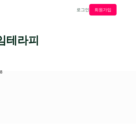
로그인
회원가입
타임테라피
8