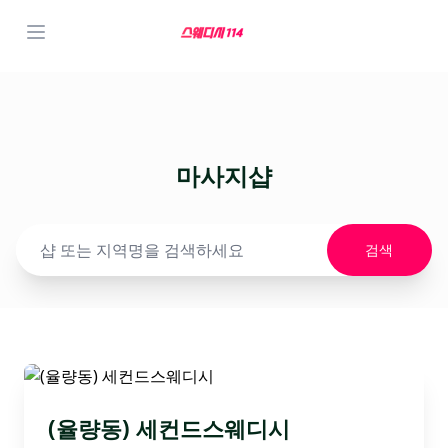
마사지샵
검색
(율량동) 세컨드스웨디시