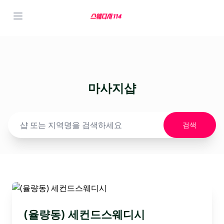
마사지샵
검색
(율량동) 세컨드스웨디시