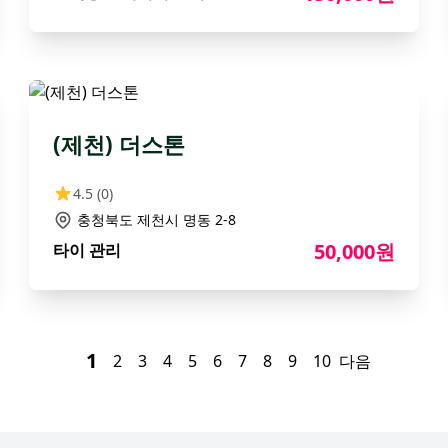
(제천) 더스톤
4.5
(0)
충청북도 제천시 명동 2-8
50,000원
타이 관리
1
2
3
4
5
6
7
8
9
10
다음