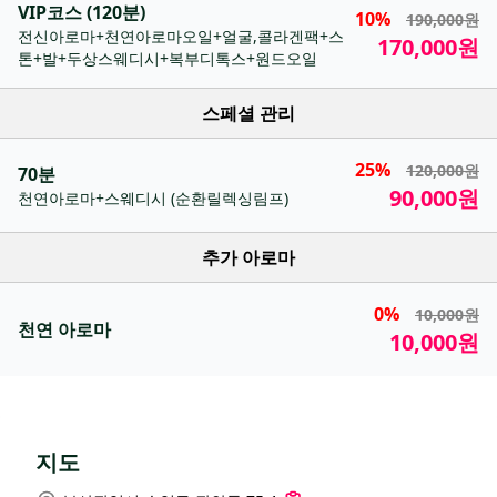
VIP코스 (120분)
10%
190,000원
전신아로마+천연아로마오일+얼굴,콜라겐팩+스
170,000원
톤+발+두상스웨디시+복부디톡스+원드오일
스페셜 관리
25%
120,000원
70분
90,000원
천연아로마+스웨디시 (순환릴렉싱림프)
추가 아로마
0%
10,000원
천연 아로마
10,000원
지도