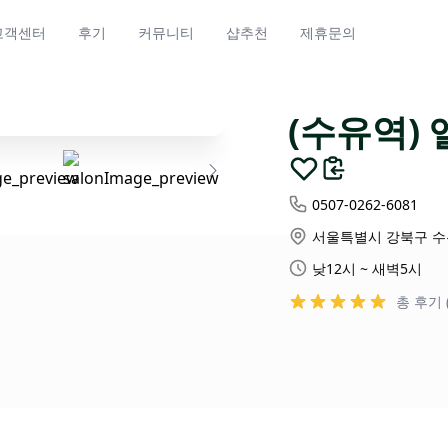
고객센터
후기
커뮤니티
샵추천
제휴문의
(수유역)
0507-0262-6081
서울특별시 강북구 수유
낮12시 ~ 새벽5시
총 후기 (