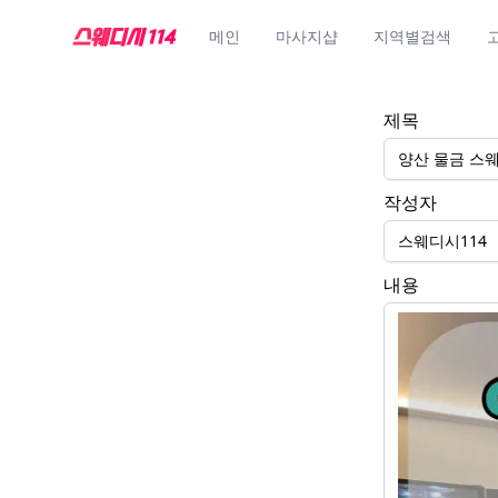
메인
마사지샵
지역별검색
제목
양산 물금 스
작성자
스웨디시114
내용